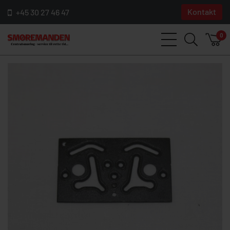
Kontakt
+45 30 27 46 47
0