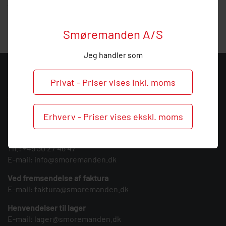
vejledning, så
ring
endelig ved behov og spørgsmål til dette
pumpestempel.
Smøremanden A/S
Jeg handler som
KONTAKT
Privat - Priser vises inkl. moms
Smøremanden A/S
CVR: 39683717
Erhverv - Priser vises ekskl. moms
Søndergården 3
9640 Farsø
Tlf.:
+45 30 27 46 47
E-mail:
info@smoremanden.dk
Ved fremsendelse af faktura
E-mail:
faktura@smoremanden.dk
Henvendelser til lager
E-mail:
lager@smoremanden.dk