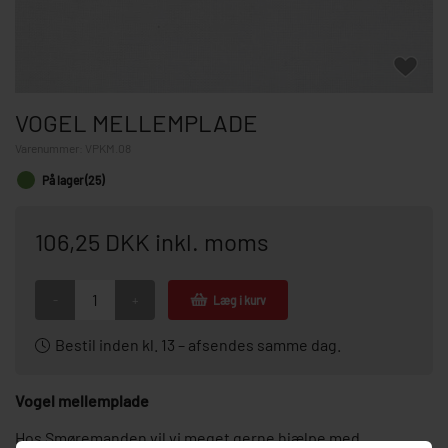
VOGEL MELLEMPLADE
Varenummer:
VPKM.08
På lager (25)
106,25 DKK inkl. moms
-
+
Læg i kurv
Bestil inden kl. 13 – afsendes samme dag.
Vogel mellemplade
Hos Smøremanden vil vi meget gerne hjælpe med