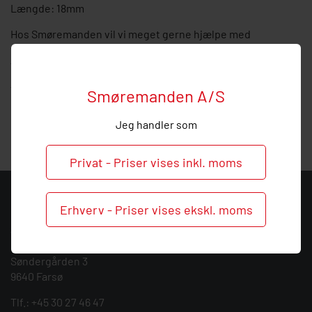
Længde: 18mm
Hos Smøremanden vil vi meget gerne hjælpe med
vejledning, så
kontakt
os endelig ved behov og spørgsmål
til denne forlænger.
Vi tilbyder alt indenfor service af smøresystemer og kan
Smøremanden A/S
give dig en kompetent rådgivning indenfor installation og
service af centralsmøring.
Jeg handler som
Privat - Priser vises inkl. moms
KONTAKT
Erhverv - Priser vises ekskl. moms
Smøremanden A/S
CVR: 39683717
Søndergården 3
9640 Farsø
Tlf.:
+45 30 27 46 47