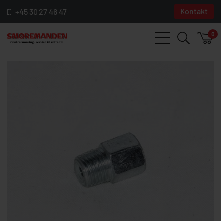
Kontakt
+45 30 27 46 47
0