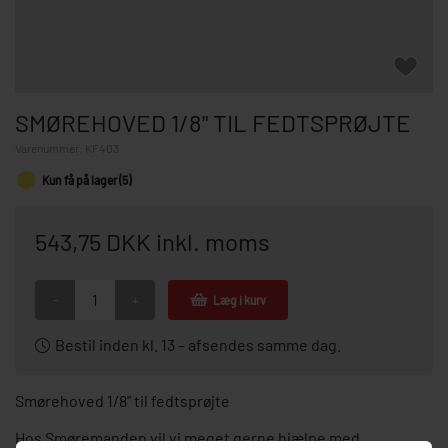
SMØREHOVED 1/8" TIL FEDTSPRØJTE
Varenummer:
KF403
Kun få på lager (5)
543,75 DKK inkl. moms
-
+
Læg i kurv
Bestil inden kl. 13 – afsendes samme dag.
Smørehoved 1/8" til fedtsprøjte
Hos Smøremanden vil vi meget gerne hjælpe med