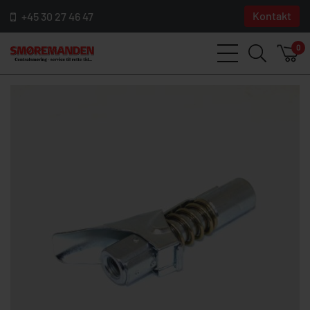
Kontakt
+45 30 27 46 47
0