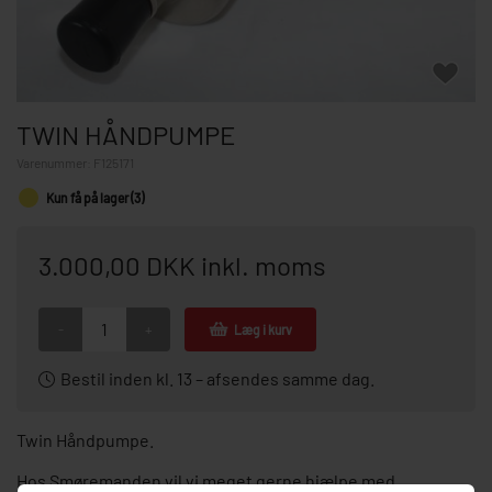
TWIN HÅNDPUMPE
Varenummer:
F125171
Kun få på lager (3)
3.000,00 DKK inkl. moms
-
+
Læg i kurv
Bestil inden kl. 13 – afsendes samme dag.
Twin Håndpumpe.
Hos Smøremanden vil vi meget gerne hjælpe med