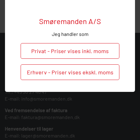
vejledning, så ring endelig ved behov og spørgsmål til dette
produkt.
Smøremanden A/S
Jeg handler som
KONTAKT
Privat - Priser vises inkl. moms
Smøremanden A/S
CVR: 39683717
Erhverv - Priser vises ekskl. moms
Søndergården 3
9640 Farsø
Tlf.:
+45 30 27 46 47
E-mail:
info@smoremanden.dk
Ved fremsendelse af faktura
E-mail:
faktura@smoremanden.dk
Henvendelser til lager
E-mail:
lager@smoremanden.dk