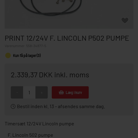
PRINT 12/24V F. LINCOLN P502 PUMPE
Varenummer:
558-34877-5
Kun få på lager (3)
2.339,37 DKK inkl. moms
-
+
Læg i kurv
Bestil inden kl. 13 – afsendes samme dag.
Timersæt 12/24V Lincoln pumpe
Lincoln 502 pumpe