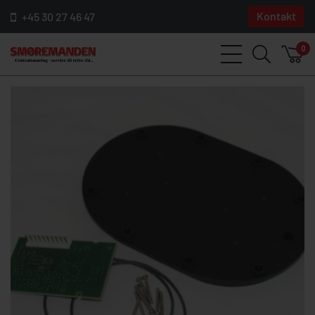
Kontakt
+45 30 27 46 47
0