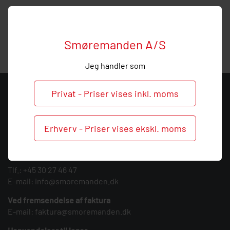
Hos Smøremanden vil vi meget gerne hjælpe med
vejledning, så ring endelig ved behov og spørgsmål til dette
produkt.
Smøremanden A/S
Jeg handler som
Privat - Priser vises inkl. moms
KONTAKT
Smøremanden A/S
Erhverv - Priser vises ekskl. moms
CVR: 39683717
Søndergården 3
9640 Farsø
Tlf.:
+45 30 27 46 47
E-mail:
info@smoremanden.dk
Ved fremsendelse af faktura
E-mail:
faktura@smoremanden.dk