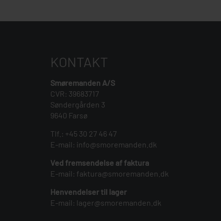
KONTAKT
Smøremanden A/S
CVR: 39683717
Søndergården 3
9640 Farsø
Tlf.:
+45 30 27 46 47
E-mail:
info@smoremanden.dk
Ved fremsendelse af faktura
E-mail:
faktura@smoremanden.dk
Henvendelser til lager
E-mail:
lager@smoremanden.dk