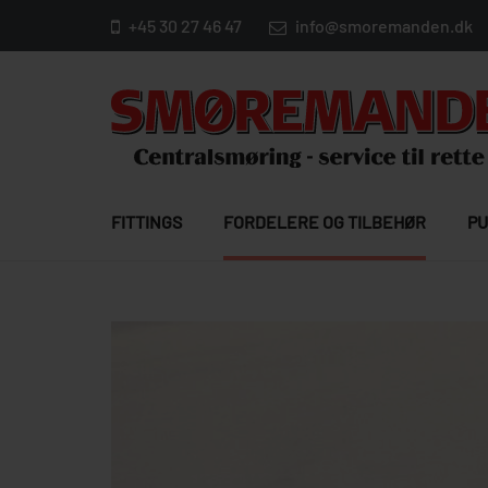
+45 30 27 46 47
info@smoremanden.dk
FITTINGS
FORDELERE OG TILBEHØR
PU