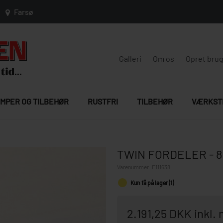
Farsø
Galleri
Om os
Opret bru
MPER OG TILBEHØR
RUSTFRI
TILBEHØR
VÆRKST
TWIN FORDELER - 8
Varenummer:
F111638
Kun få på lager (1)
2.191,25 DKK inkl