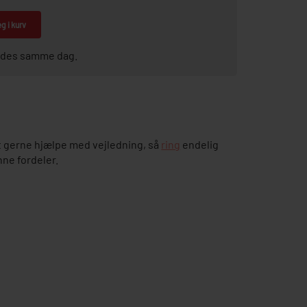
g i kurv
sendes samme dag.
 gerne hjælpe med vejledning, så
ring
endelig
nne fordeler.