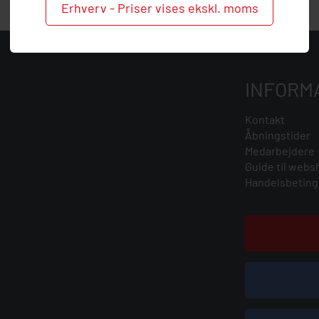
Erhverv - Priser vises ekskl. moms
INFORM
Kontakt
Åbningstider
Medarbejdere
Guide til webs
Handelsbeting