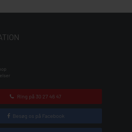
ATION
hop
elser
Ring på 30 27 46 47
Besøg os på Facebook