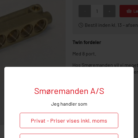
-
+
Læ
Bestil inden kl. 13 – af
Twin fordeler
Med 8 port.
Hos Smøremanden vil vi meget
ved behov og spørgsmål til de
Smøremanden A/S
Jeg handler som
Privat - Priser vises inkl. moms