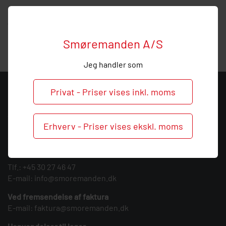
Hos Smøremanden vil vi meget gerne hjælpe med
vejledning, så
ring
endelig ved behov og spørgsmål til
denne skærering.
Smøremanden A/S
Jeg handler som
Privat - Priser vises inkl. moms
KONTAKT
Smøremanden A/S
Erhverv - Priser vises ekskl. moms
CVR: 39683717
Søndergården 3
9640 Farsø
Tlf.:
+45 30 27 46 47
E-mail:
info@smoremanden.dk
Ved fremsendelse af faktura
E-mail:
faktura@smoremanden.dk