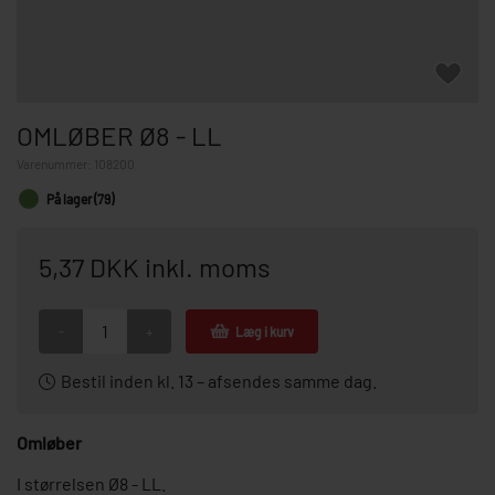
OMLØBER Ø8 - LL
Varenummer:
108200
På lager (79)
5,37 DKK inkl. moms
-
+
Læg i kurv
Bestil inden kl. 13 – afsendes samme dag.
Omløber
I størrelsen Ø8 - LL.