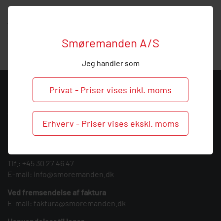
Hos Smøremanden vil vi meget gerne hjælpe med
vejledning, så
ring
endelig ved behov og spørgsmål om
slangestudsen.
Smøremanden A/S
Jeg handler som
Privat - Priser vises inkl. moms
KONTAKT
Smøremanden A/S
Erhverv - Priser vises ekskl. moms
CVR: 39683717
Søndergården 3
9640 Farsø
Tlf.:
+45 30 27 46 47
E-mail:
info@smoremanden.dk
Ved fremsendelse af faktura
E-mail:
faktura@smoremanden.dk