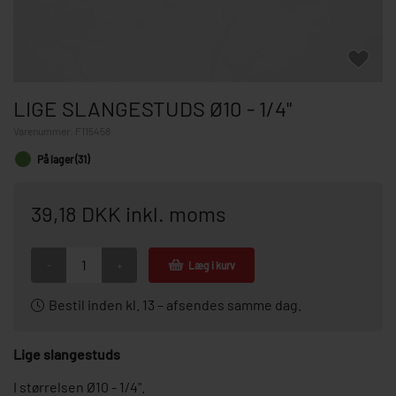
LIGE SLANGESTUDS Ø10 - 1/4"
Varenummer:
F115458
På lager (31)
39,18 DKK inkl. moms
-
+
Læg i kurv
Bestil inden kl. 13 – afsendes samme dag.
Lige slangestuds
I størrelsen Ø10 - 1/4".