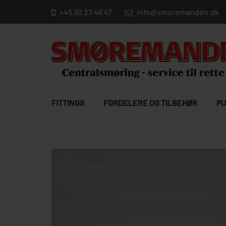
+45 30 27 46 47
info@smoremanden.dk
FITTINGS
FORDELERE OG TILBEHØR
PU