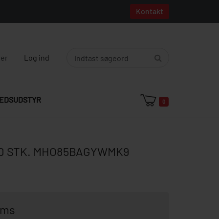
Kontakt
ger
Log ind
EDSUDSTYR
0
100 STK. MHO85BAGYWMK9
oms