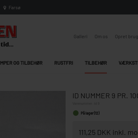
Farsø
Galleri
Om os
Opret bru
MPER OG TILBEHØR
RUSTFRI
TILBEHØR
VÆRKST
ID NUMMER 9 PR. 
Varenummer:
Id 9
På lager (12)
111,25 DKK inkl. m