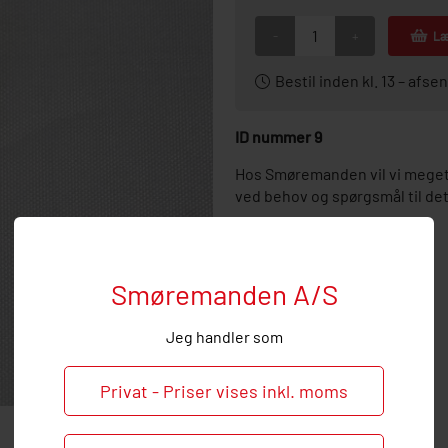
-
+
Læ
Bestil inden kl. 13 – af
ID nummer 9
Hos Smøremanden vil vi meget
ved behov og spørgsmål til d
Smøremanden A/S
Jeg handler som
Privat - Priser vises inkl. moms