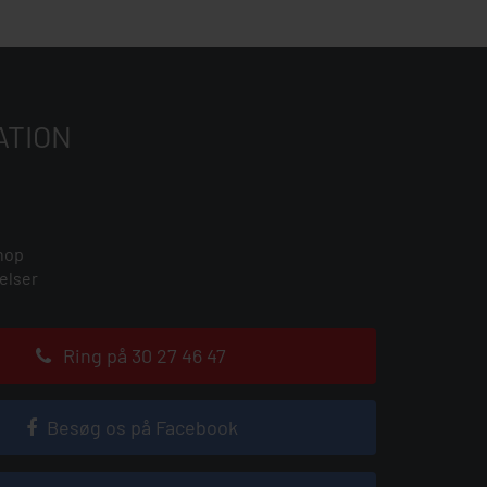
ATION
hop
elser
Ring på 30 27 46 47
Besøg os på Facebook