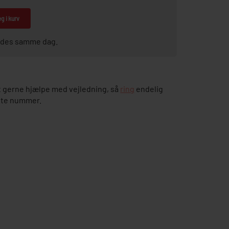
g i kurv
sendes samme dag.
 gerne hjælpe med vejledning, så
ring
endelig
ette nummer.