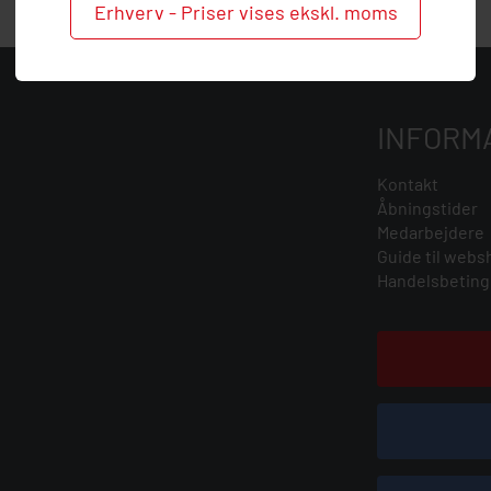
Erhverv - Priser vises ekskl. moms
INFORM
Kontakt
Åbningstider
Medarbejdere
Guide til webs
Handelsbeting