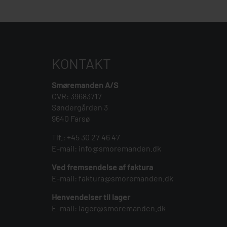
KONTAKT
Smøremanden A/S
CVR: 39683717
Søndergården 3
9640 Farsø
Tlf.:
+45 30 27 46 47
E-mail:
info@smoremanden.dk
Ved fremsendelse af faktura
E-mail:
faktura@smoremanden.dk
Henvendelser til lager
E-mail:
lager@smoremanden.dk