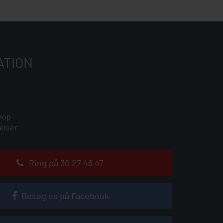
ATION
hop
elser
Ring på 30 27 46 47
Besøg os på Facebook