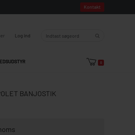
Kontakt
ger
Log ind
EDSUDSTYR
0
POLET BANJOSTIK
 moms