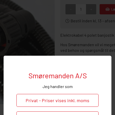
-
+
Læ
Bestil inden kl. 13 – af
Elektrokabel 4 polet banjostik
Hos Smøremanden vil vi meget 
ved behov og spørgsmål til de
Smøremanden A/S
Jeg handler som
Privat - Priser vises inkl. moms