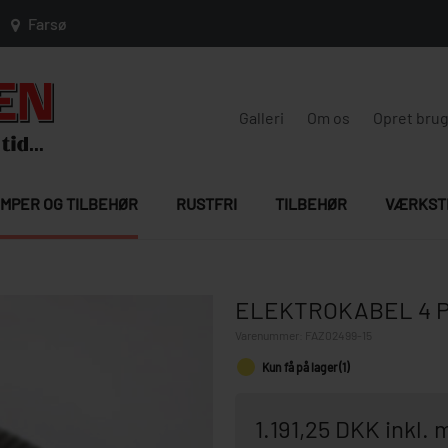
Farsø
Galleri
Om os
Opret bru
MPER OG TILBEHØR
RUSTFRI
TILBEHØR
VÆRKST
ELEKTROKABEL 4 
Varenummer:
FAZ02499-15
Kun få på lager (1)
1.191,25 DKK inkl.