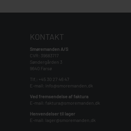
KONTAKT
Smøremanden A/S
CVR: 39683717
Søndergården 3
9640 Farsø
Tlf.:
+45 30 27 46 47
E-mail:
info@smoremanden.dk
Ved fremsendelse af faktura
E-mail:
faktura@smoremanden.dk
Henvendelser til lager
E-mail:
lager@smoremanden.dk