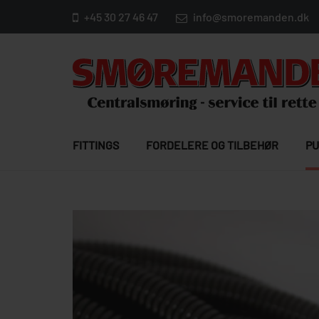
+45 30 27 46 47
info@smoremanden.dk
FITTINGS
FORDELERE OG TILBEHØR
PU