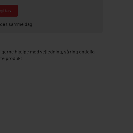
g i kurv
sendes samme dag.
gerne hjælpe med vejledning, så ring endelig
tte produkt.