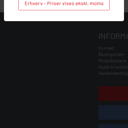
Erhverv - Priser vises ekskl. moms
INFORM
Kontakt
Åbningstider
Medarbejdere
Guide til webs
Handelsbeting