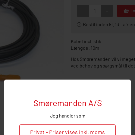
-
+
Læ
Bestil inden kl. 13 – af
Kabel incl. stik
Længde: 10m
Hos Smøremanden vil vi meget 
ved behov og spørgsmål til det
Smøremanden A/S
Jeg handler som
Privat - Priser vises inkl. moms