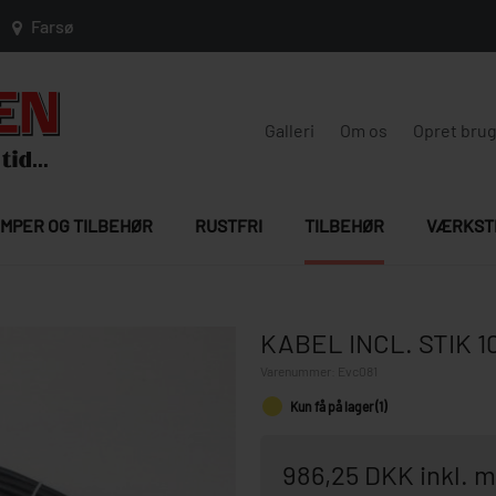
Farsø
Galleri
Om os
Opret bru
MPER OG TILBEHØR
RUSTFRI
TILBEHØR
VÆRKST
KABEL INCL. STIK 1
Varenummer:
Evc081
Kun få på lager (1)
986,25 DKK inkl.