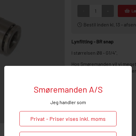
-
+
Læ
Bestil inden kl. 13 – af
Lynfitting - BR snap
I størrelsen Ø8 - G1/4".
Hos Smøremanden vil vi meget
ved behov og spørgsmål til den
Smøremanden A/S
Jeg handler som
Privat - Priser vises inkl. moms