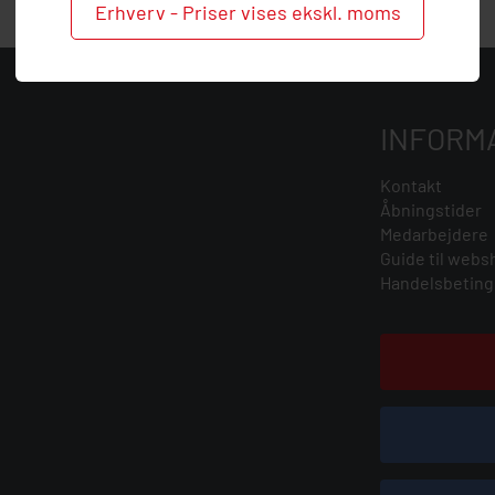
Erhverv - Priser vises ekskl. moms
INFORM
Kontakt
Åbningstider
Medarbejdere
Guide til webs
Handelsbeting