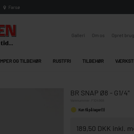
Farsø
Galleri
Om os
Opret bru
MPER OG TILBEHØR
RUSTFRI
TILBEHØR
VÆRKST
BR SNAP Ø8 - G1/4"
Varenummer:
F104968
Kun få på lager (1)
189,50 DKK inkl. 