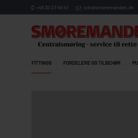
+45 30 27 46 47
info@smoremanden.dk
FITTINGS
FORDELERE OG TILBEHØR
PU