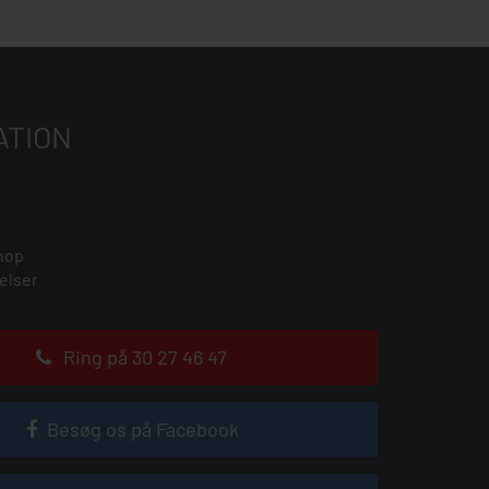
ATION
hop
elser
Ring på 30 27 46 47
Besøg os på Facebook