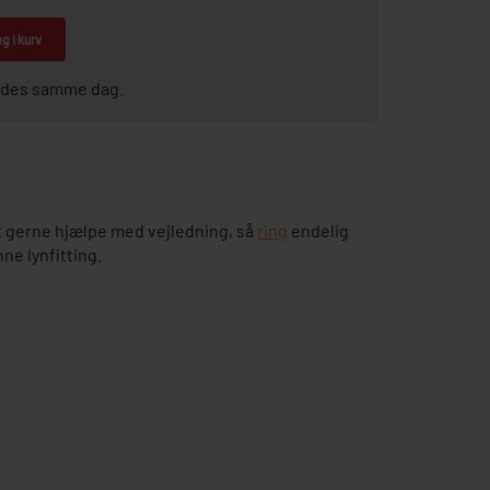
g i kurv
sendes samme dag.
 gerne hjælpe med vejledning, så
ring
endelig
ne lynfitting.