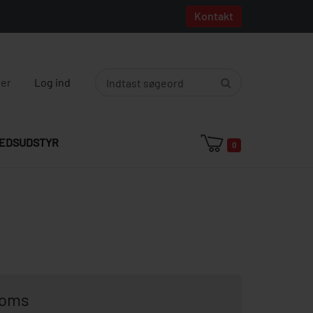
Kontakt
ger
Log ind
EDSUDSTYR
0
moms