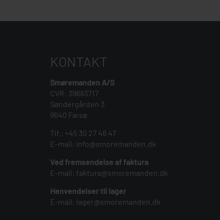
KONTAKT
Smøremanden A/S
CVR: 39683717
Søndergården 3
9640 Farsø
Tlf.:
+45 30 27 46 47
E-mail:
info@smoremanden.dk
Ved fremsendelse af faktura
E-mail:
faktura@smoremanden.dk
Henvendelser til lager
E-mail:
lager@smoremanden.dk