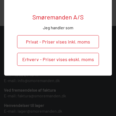
vejledning, så
ring
endelig ved behov og spørgsmål til dette
nummer.
Smøremanden A/S
Jeg handler som
KONTAKT
Privat - Priser vises inkl. moms
Smøremanden A/S
CVR: 39683717
Erhverv - Priser vises ekskl. moms
Søndergården 3
9640 Farsø
Tlf.:
+45 30 27 46 47
E-mail:
info@smoremanden.dk
Ved fremsendelse af faktura
E-mail:
faktura@smoremanden.dk
Henvendelser til lager
E-mail:
lager@smoremanden.dk