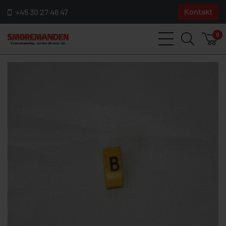
Kontakt
+45 30 27 46 47
0