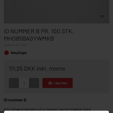
ID NUMMER B PR. 100 STK.
MHO85BAGYWMKB
Varenummer:
Id B
Ikke på lager
111,25 DKK inkl. moms
-
+
Læg i kurv
ID nummer B
Hos Smøremanden vil vi meget gerne hjælpe med