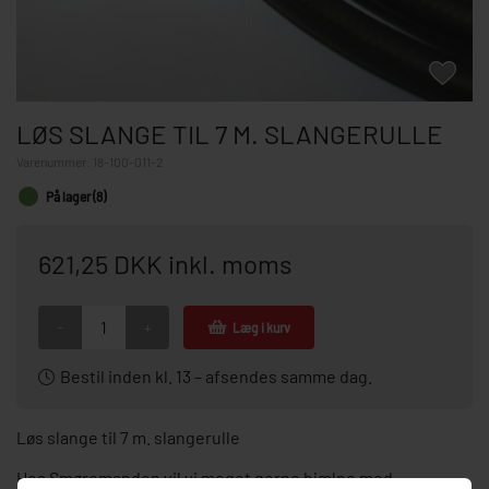
LØS SLANGE TIL 7 M. SLANGERULLE
Varenummer:
18-100-011-2
På lager (8)
621,25 DKK inkl. moms
-
+
Læg i kurv
Bestil inden kl. 13 – afsendes samme dag.
Løs slange til 7 m. slangerulle
Hos Smøremanden vil vi meget gerne hjælpe med