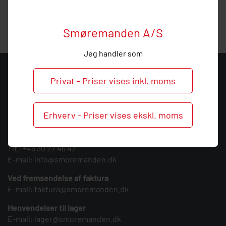
vejledning, så ring endelig ved behov og spørgsmål til dette
produkt.
Smøremanden A/S
Jeg handler som
KONTAKT
Privat - Priser vises inkl. moms
Smøremanden A/S
CVR: 39683717
Erhverv - Priser vises ekskl. moms
Søndergården 3
9640 Farsø
Tlf.:
+45 30 27 46 47
E-mail:
info@smoremanden.dk
Ved fremsendelse af faktura
E-mail:
faktura@smoremanden.dk
Henvendelser til lager
E-mail:
lager@smoremanden.dk