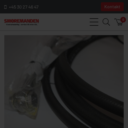
Kontakt
+45 30 27 46 47
0