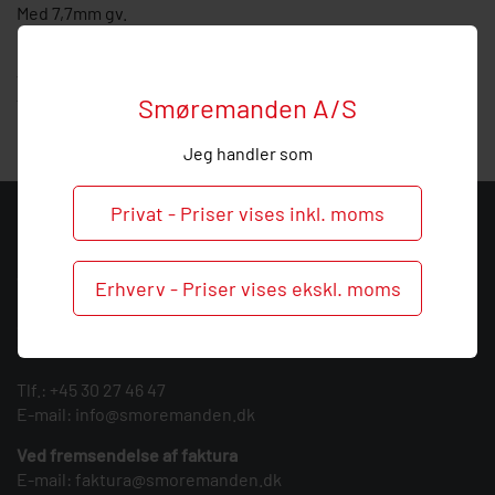
Med 7,7mm gv.
Hos Smøremanden vil vi meget gerne hjælpe med
vejledning, så
kontakt
os endelig ved behov og spørgsmål
Smøremanden A/S
til dette produkt.
Jeg handler som
Privat - Priser vises inkl. moms
KONTAKT
Smøremanden A/S
Erhverv - Priser vises ekskl. moms
CVR: 39683717
Søndergården 3
9640 Farsø
Tlf.:
+45 30 27 46 47
E-mail:
info@smoremanden.dk
Ved fremsendelse af faktura
E-mail:
faktura@smoremanden.dk