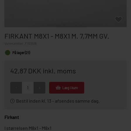
FIRKANT M8X1 - M8X1 M. 7,7MM GV.
Varenummer:
F103516
På lager (21)
42,87 DKK inkl. moms
-
+
Læg i kurv
Bestil inden kl. 13 – afsendes samme dag.
Firkant
I størrelsen M8x1 - M8x1