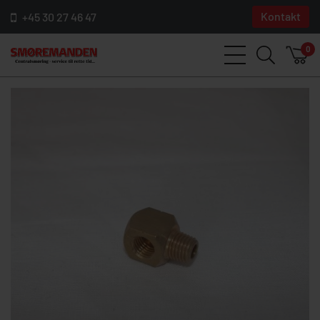
Kontakt
+45 30 27 46 47
0