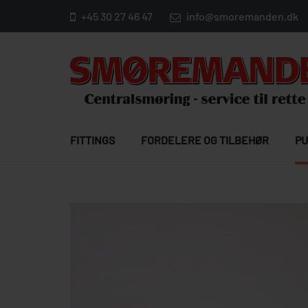
+45 30 27 46 47
info@smoremanden.dk
FITTINGS
FORDELERE OG TILBEHØR
PU