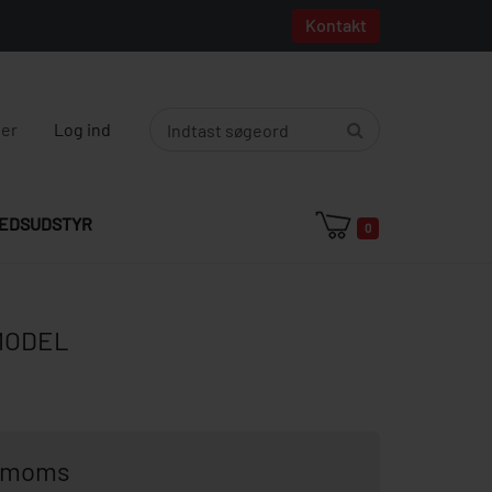
Kontakt
ger
Log ind
EDSUDSTYR
0
MODEL
. moms