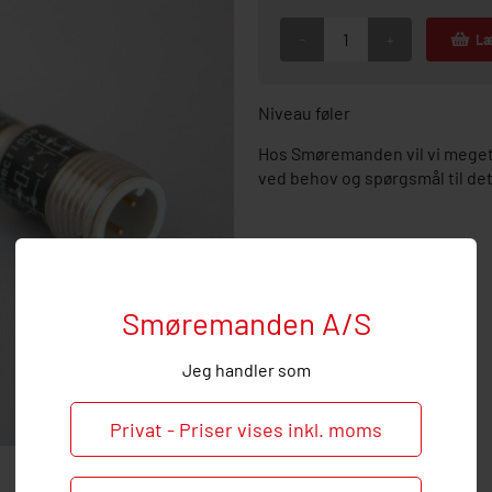
-
+
Læ
Niveau føler
Hos Smøremanden vil vi meget 
ved behov og spørgsmål til de
Smøremanden A/S
Jeg handler som
Privat - Priser vises inkl. moms