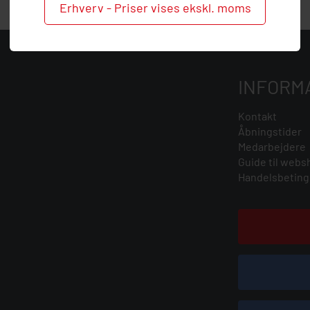
Erhverv - Priser vises ekskl. moms
INFORM
Kontakt
Åbningstider
Medarbejdere
Guide til webs
Handelsbeting