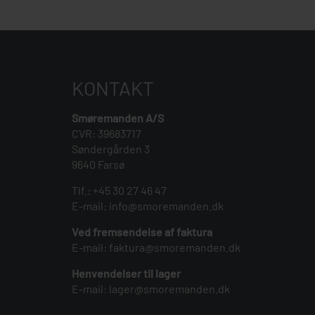
KONTAKT
Smøremanden A/S
CVR: 39683717
Søndergården 3
9640 Farsø
Tlf.:
+45 30 27 46 47
E-mail:
info@smoremanden.dk
Ved fremsendelse af faktura
E-mail:
faktura@smoremanden.dk
Henvendelser til lager
E-mail:
lager@smoremanden.dk