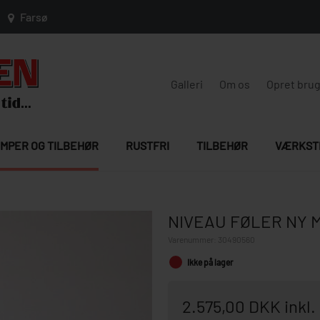
Farsø
Galleri
Om os
Opret bru
MPER OG TILBEHØR
RUSTFRI
TILBEHØR
VÆRKST
NIVEAU FØLER NY 
Varenummer:
30490560
Ikke på lager
2.575,00 DKK inkl