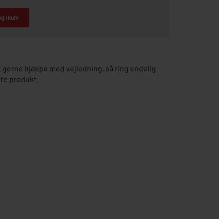
g i kurv
gerne hjælpe med vejledning, så ring endelig
tte produkt.