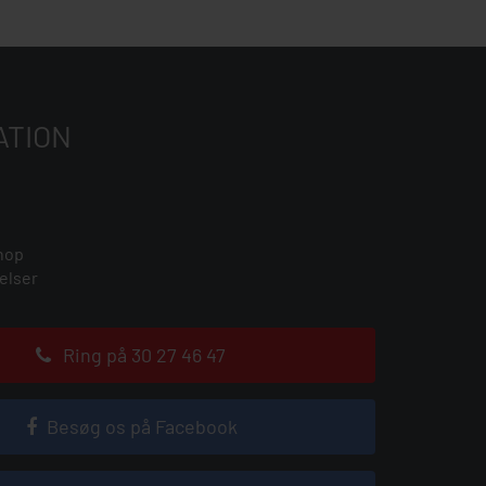
ATION
hop
elser
Ring på 30 27 46 47
Besøg os på Facebook