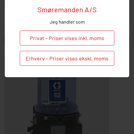
Smøremanden A/S
Graco G3 pumpe 12V m. taster - 2 kg
Jeg handler som
12.375,00 DKK inkl. moms
Privat - Priser vises inkl. moms
-
+
Læg i kurv
Erhverv - Priser vises ekskl. moms