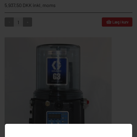
5.937,50 DKK inkl. moms
-
+
Læg i kurv