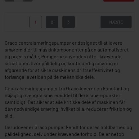
1
2
3
NÆSTE
Graco centralsmøringspumper er designet til at levere
smøremidler til maskinkomponenter på en automatiseret
og præcis måde. Pumperne anvendes ofte i krævende
situationer, hvor pålidelig og kontinuerlig smøring er
afgørende for at sikre maskinens driftseffektivitet og
forlænge levetiden på de mekaniske dele.
Centralsmøringspumper fra Graco leverer en konstant og
nøjagtig mængde smøremiddel til flere smørepunkter
samtidigt. Det sikrer at alle kritiske dele af maskinen får
den nødvendige smøring, hvilket bl.a. reducerer friktion og
slid.
Derudover er Graco pumper kendt for deres holdbarhed og
pålidelighed, selv under krævende forhold. De er netop