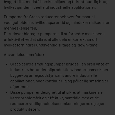
bygget til at modstå barske miljøer og til kontinuerlig brug,
hvilket gør dem ideelle til industrielle applikationer.
Pumperne fra Graco reducerer behovet for manuel
vedligeholdelse, hvilket sparer tid og mindsker risikoen for
menneskelige fejl.
Derudover bidrager pumperne til at forbedre maskinens
effektivitet ved at sikre, at alle dele er korrekt smurt,
hvilket forhindrer unødvendig slitage og ”down-time”.
Anvendelsesområder:
Graco centralsmøringspumper bruges i en bred vifte af
industrier, herunder bilproduktion, landbrugsmaskiner,
bygge- og anlægsudstyr, samt andre industrielle
applikationer, hvor kontinuerlig og pålidelig smøring er
afgørende.
Disse pumper er designet til at sikre, at maskinerne
kører problemfrit og effektivt, samtidig med at de
reducerer vedligeholdelsesomkostningerne og øger
produktiviteten.