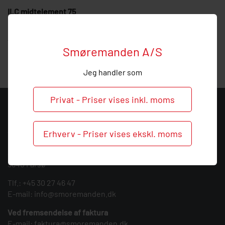
ILC midtelement 75
Hos Smøremanden vil vi meget gerne hjælpe med
vejledning, så
ring
endelig ved behov og spørgsmål til dette
Smøremanden A/S
midtelement.
Jeg handler som
Privat - Priser vises inkl. moms
KONTAKT
Smøremanden A/S
Erhverv - Priser vises ekskl. moms
CVR: 39683717
Søndergården 3
9640 Farsø
Tlf.:
+45 30 27 46 47
E-mail:
info@smoremanden.dk
Ved fremsendelse af faktura
E-mail:
faktura@smoremanden.dk