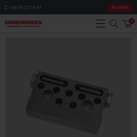
Kontakt
+45 30 27 46 47
0