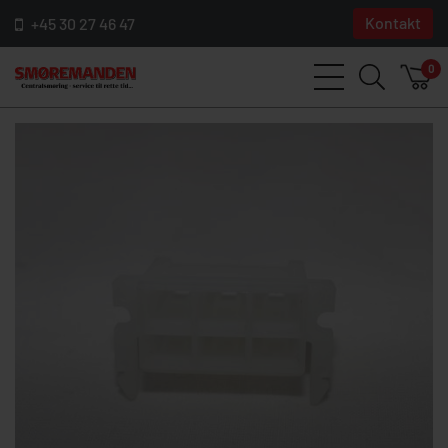
Kontakt
+45 30 27 46 47
0