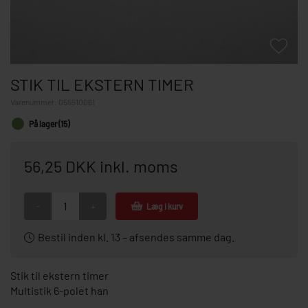
STIK TIL EKSTERN TIMER
Varenummer:
055510061
På lager (15)
56,25 DKK inkl. moms
-
+
Læg i kurv
Bestil inden kl. 13 – afsendes samme dag.
Stik til ekstern timer
Multistik 6-polet han