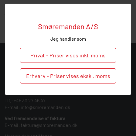
Hos Smøremanden vil vi meget gerne hjælpe med
vejledning, så
ring
endelig ved behov og spørgsmål til
denne fjederskive.
Smøremanden A/S
Jeg handler som
Privat - Priser vises inkl. moms
KONTAKT
Smøremanden A/S
Erhverv - Priser vises ekskl. moms
CVR: 39683717
Søndergården 3
9640 Farsø
Tlf.:
+45 30 27 46 47
E-mail:
info@smoremanden.dk
Ved fremsendelse af faktura
E-mail:
faktura@smoremanden.dk