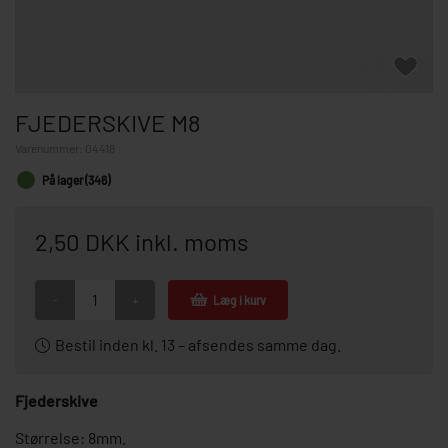
FJEDERSKIVE M8
Varenummer:
04418
På lager (346)
2,50 DKK inkl. moms
-
+
Læg i kurv
Bestil inden kl. 13 – afsendes samme dag.
Fjederskive
Størrelse: 8mm.