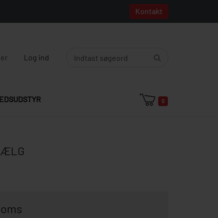
Kontakt
ger
Log ind
EDSUDSTYR
0
BÆLG
 moms