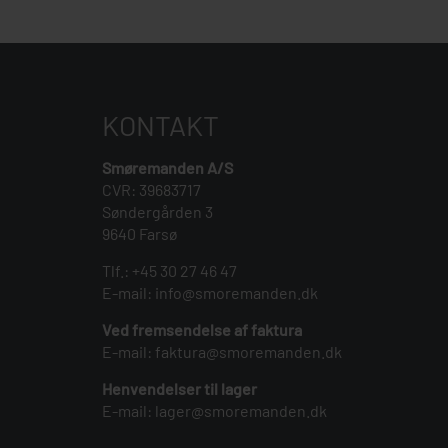
KONTAKT
Smøremanden A/S
CVR: 39683717
Søndergården 3
9640 Farsø
Tlf.:
+45 30 27 46 47
E-mail:
info@smoremanden.dk
Ved fremsendelse af faktura
E-mail:
faktura@smoremanden.dk
Henvendelser til lager
E-mail:
lager@smoremanden.dk