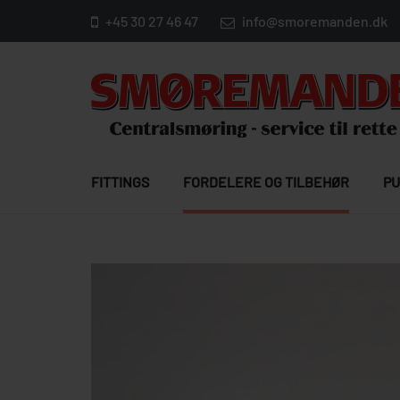
+45 30 27 46 47
info@smoremanden.dk
FITTINGS
FORDELERE OG TILBEHØR
PU