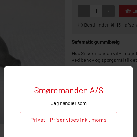
-
+
Læ
Bestil inden kl. 13 – af
Safematic gummibælg
Hos Smøremanden vil vi meget
ved behov og spørgsmål til de
Smøremanden A/S
Jeg handler som
Privat - Priser vises inkl. moms