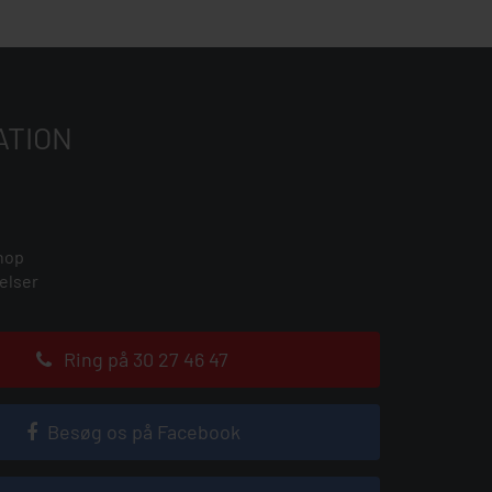
ATION
hop
elser
Ring på 30 27 46 47
Besøg os på Facebook