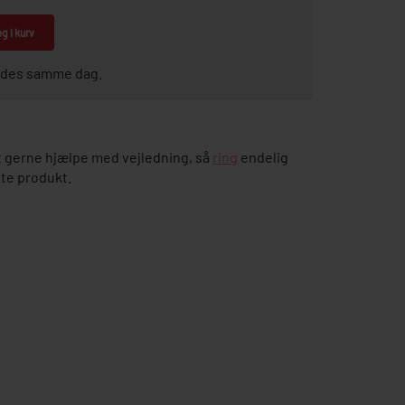
g i kurv
sendes samme dag.
 gerne hjælpe med vejledning, så
ring
endelig
tte produkt.