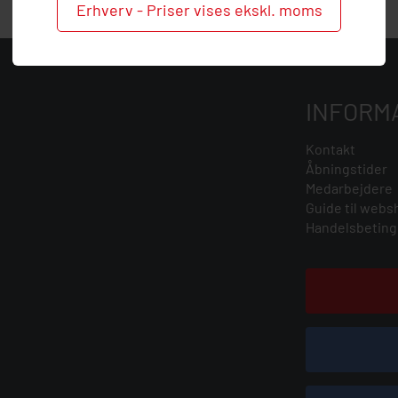
Erhverv - Priser vises ekskl. moms
INFORM
Kontakt
Åbningstider
Medarbejdere
Guide til webs
Handelsbeting