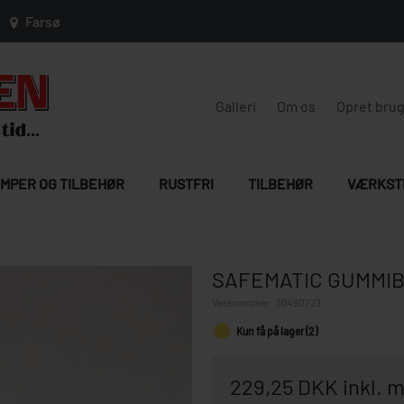
Farsø
Galleri
Om os
Opret bru
MPER OG TILBEHØR
RUSTFRI
TILBEHØR
VÆRKST
SAFEMATIC GUMMI
Varenummer:
30490723
Kun få på lager (2)
229,25 DKK inkl.