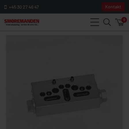
Kontakt
+45 30 27 46 47
0