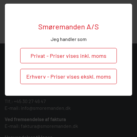
Hos Smøremanden vil vi meget gerne hjælpe med
vejledning, så
ring
endelig ved behov og spørgsmål til dette
Vogel element.
Smøremanden A/S
Jeg handler som
Privat - Priser vises inkl. moms
KONTAKT
Smøremanden A/S
Erhverv - Priser vises ekskl. moms
CVR: 39683717
Søndergården 3
9640 Farsø
Tlf.:
+45 30 27 46 47
E-mail:
info@smoremanden.dk
Ved fremsendelse af faktura
E-mail:
faktura@smoremanden.dk