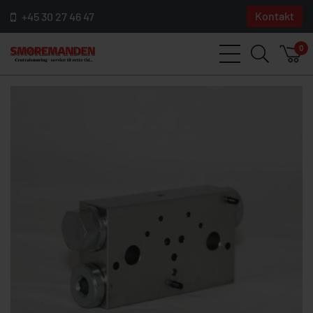
Kontakt
+45 30 27 46 47
0