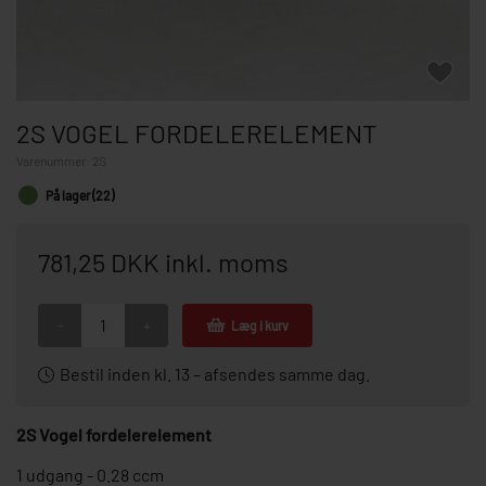
2S VOGEL FORDELERELEMENT
Varenummer:
2S
På lager (22)
781,25 DKK inkl. moms
-
+
Læg i kurv
Bestil inden kl. 13 – afsendes samme dag.
2S Vogel fordelerelement
1 udgang - 0.28 ccm