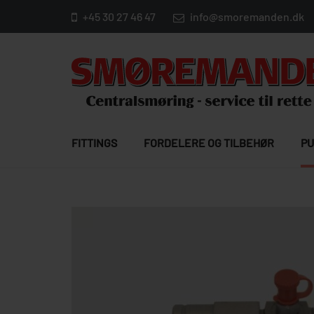
+45 30 27 46 47
info@smoremanden.dk
FITTINGS
FORDELERE OG TILBEHØR
PU