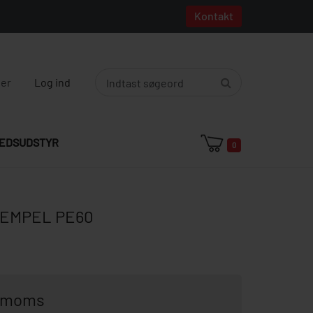
Kontakt
ger
Log ind
EDSUDSTYR
0
EMPEL PE60
. moms