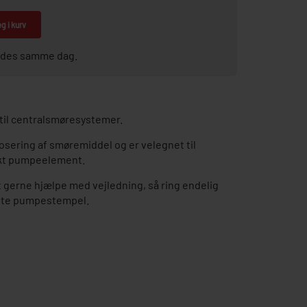
g i kurv
sendes samme dag.
il centralsmøresystemer.
dosering af smøremiddel og er velegnet til
fekt pumpeelement.
gerne hjælpe med vejledning, så ring endelig
ette pumpestempel.