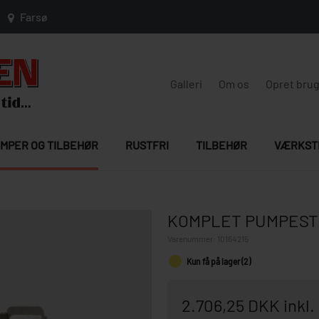
Farsø
Galleri
Om os
Opret bru
MPER OG TILBEHØR
RUSTFRI
TILBEHØR
VÆRKST
KOMPLET PUMPEST
Varenummer:
10164215
Kun få på lager (2)
2.706,25 DKK inkl