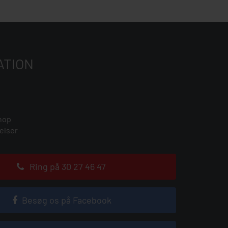
ATION
hop
elser
Ring på 30 27 46 47
Besøg os på Facebook