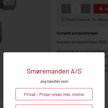
-
+
Læ
Bestil inden kl. 13 – af
Komplet pumpestempel
Komplet pumpestempel PE60 t
Sikrer præcis og driftssikker 
udskiftning ved slid eller de
Hos Smøremanden vil vi meget 
Smøremanden A/S
ved behov og spørgsmål til d
Jeg handler som
Privat - Priser vises inkl. moms