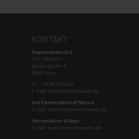
KONTAKT
Smøremanden A/S
CVR: 39683717
Søndergården 3
9640 Farsø
Tlf.:
+45 30 27 46 47
E-mail:
info@smoremanden.dk
Ved fremsendelse af faktura
E-mail:
faktura@smoremanden.dk
Henvendelser til lager
E-mail:
lager@smoremanden.dk