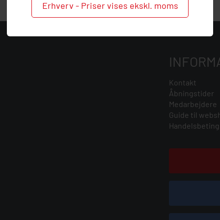
Erhverv - Priser vises ekskl. moms
INFORM
Kontakt
Åbningstider
Medarbejdere
Guide til webs
Handelsbeting