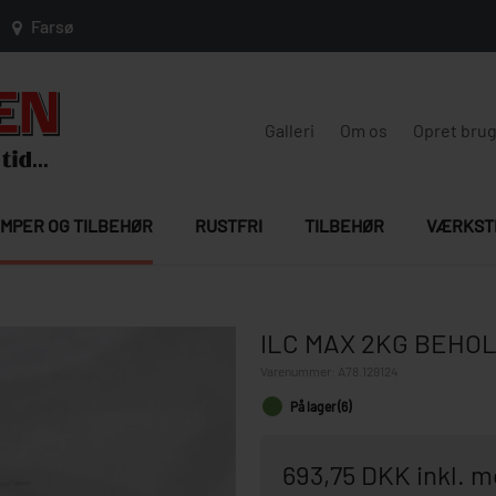
Farsø
Galleri
Om os
Opret bru
MPER OG TILBEHØR
RUSTFRI
TILBEHØR
VÆRKST
ILC MAX 2KG BEHO
Varenummer:
A78.129124
På lager (6)
693,75 DKK inkl. 