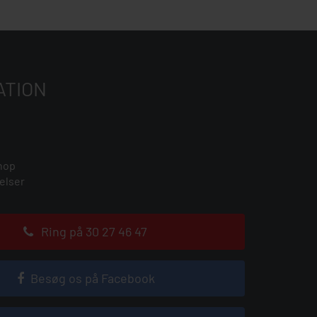
ATION
hop
elser
Ring på 30 27 46 47
Besøg os på Facebook