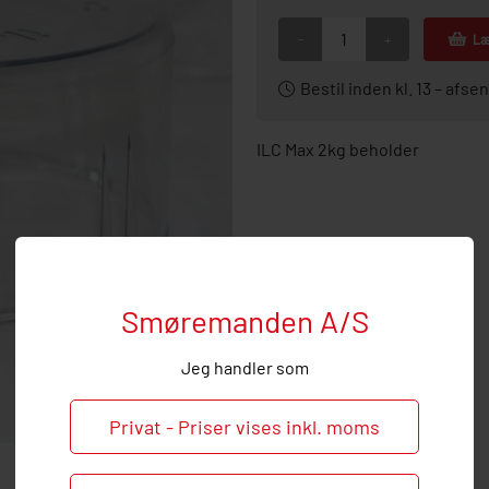
-
+
Læ
Bestil inden kl. 13 – af
ILC Max 2kg beholder
Smøremanden A/S
Jeg handler som
Privat - Priser vises inkl. moms