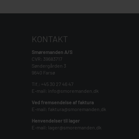
KONTAKT
Smøremanden A/S
CVR: 39683717
Søndergården 3
9640 Farsø
Tlf.:
+45 30 27 46 47
E-mail:
info@smoremanden.dk
Ved fremsendelse af faktura
E-mail:
faktura@smoremanden.dk
Henvendelser til lager
E-mail:
lager@smoremanden.dk