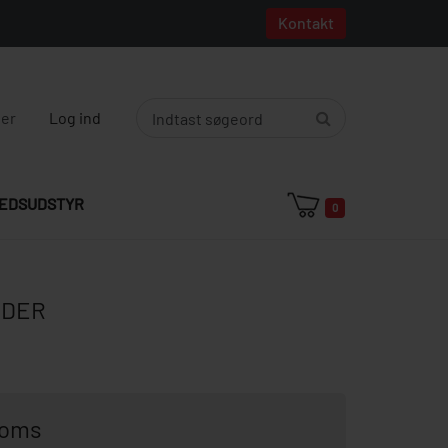
Kontakt
ger
Log ind
EDSUDSTYR
0
LDER
moms