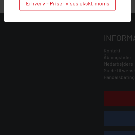
Erhverv - Priser vises ekskl. moms
INFORM
Kontakt
Åbningstider
Medarbejdere
Guide til webs
Handelsbeting