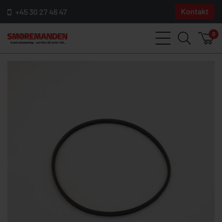
Kontakt
+45 30 27 46 47
0