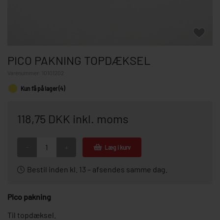
PICO PAKNING TOPDÆKSEL
Varenummer:
10101202
Kun få på lager (4)
118,75 DKK inkl. moms
-
+
Læg i kurv
Bestil inden kl. 13 – afsendes samme dag.
Pico pakning
Til topdæksel.