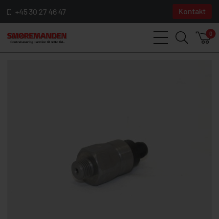
Kontakt
+45 30 27 46 47
0