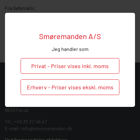
Fra Safematic.
Størrelse: 40 Bar.
Hos Smøremanden vil vi meget gerne hjælpe med
vejledning, så
ring
endelig ved behov og spørgsmål til
Smøremanden A/S
denne mængdeventil.
Jeg handler som
Privat - Priser vises inkl. moms
KONTAKT
Erhverv - Priser vises ekskl. moms
Smøremanden A/S
CVR: 39683717
Søndergården 3
9640 Farsø
Tlf.:
+45 30 27 46 47
E-mail:
info@smoremanden.dk
Ved fremsendelse af faktura