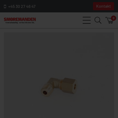
Kontakt
+45 30 27 46 47
0