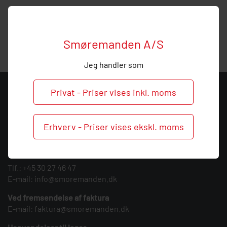
Hos Smøremanden vil vi meget gerne hjælpe med
vejledning, så
ring
endelig ved behov og spørgsmål til
denne vinkel forskruning.
Smøremanden A/S
Jeg handler som
Privat - Priser vises inkl. moms
KONTAKT
Smøremanden A/S
Erhverv - Priser vises ekskl. moms
CVR: 39683717
Søndergården 3
9640 Farsø
Tlf.:
+45 30 27 46 47
E-mail:
info@smoremanden.dk
Ved fremsendelse af faktura
E-mail:
faktura@smoremanden.dk