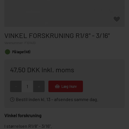
VINKEL FORSKRUNING R1/8" - 3/16"
Varenummer:
F101410
På lager (48)
47,50 DKK inkl. moms
-
+
Læg i kurv
Bestil inden kl. 13 – afsendes samme dag.
Vinkel forskruning
I størrelsen R1/8" - 3/16".