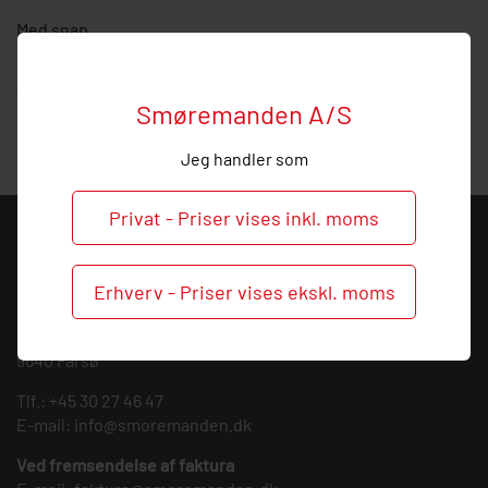
Med snap.
Hos Smøremanden vil vi meget gerne hjælpe med
vejledning, så
ring
endelig ved behov og spørgsmål til
Smøremanden A/S
denne lige forskruning.
Jeg handler som
Privat - Priser vises inkl. moms
KONTAKT
Smøremanden A/S
Erhverv - Priser vises ekskl. moms
CVR: 39683717
Søndergården 3
9640 Farsø
Tlf.:
+45 30 27 46 47
E-mail:
info@smoremanden.dk
Ved fremsendelse af faktura