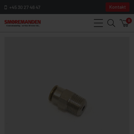
Kontakt
+45 30 27 46 47
0