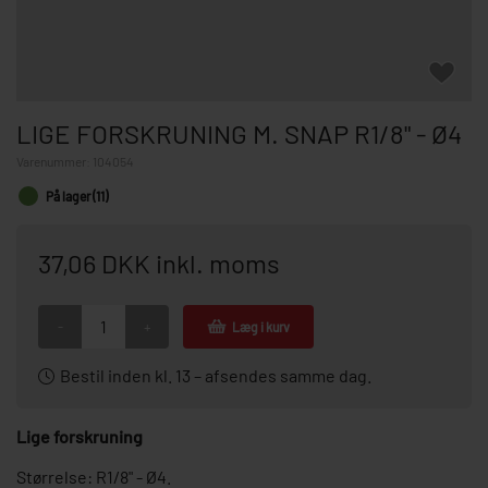
LIGE FORSKRUNING M. SNAP R1/8" - Ø4
Varenummer:
104054
På lager (11)
37,06 DKK inkl. moms
-
+
Læg i kurv
Bestil inden kl. 13 – afsendes samme dag.
Lige forskruning
Størrelse: R1/8" - Ø4.