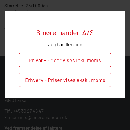
Størrelse: Ø6/1.000cc
I rustfrit stål
Hos Smøremanden vil vi meget gerne hjælpe med
vejledning, så
kontakt
os endelig ved behov og spørgsmål
Smøremanden A/S
til denne mængdetop.
Jeg handler som
Privat - Priser vises inkl. moms
KONTAKT
Erhverv - Priser vises ekskl. moms
Smøremanden A/S
CVR: 39683717
Søndergården 3
9640 Farsø
Tlf.:
+45 30 27 46 47
E-mail:
info@smoremanden.dk
Ved fremsendelse af faktura