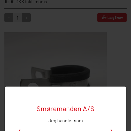
19,00 DKK inkl. moms
-
+
Læg i kurv
Smøremanden A/S
Jeg handler som