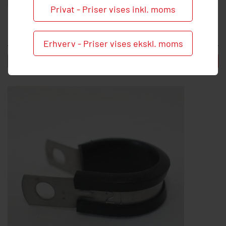
Privat - Priser vises inkl. moms
16 mm clamps rustfri
24,50 DKK inkl. moms
Erhverv - Priser vises ekskl. moms
-
+
Læg i kurv