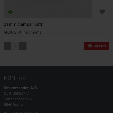
21 mm clamps rustfri
46,00 DKK inkl. moms
-
+
Læg i kurv
KONTAKT
Smøremanden A/S
CVR: 39683717
Søndergården 3
9640 Farsø