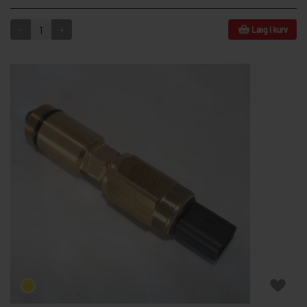
-
+
Læg i kurv