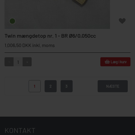
Twin mængdetop nr. 1 - BR Ø6/0,050cc
1.006,50 DKK inkl. moms
-
+
Læg i kurv
1
2
3
NÆSTE
KONTAKT