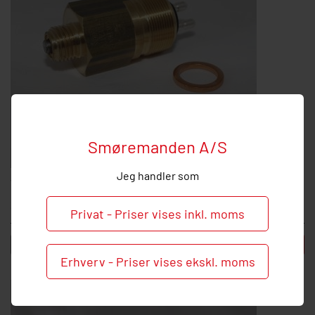
Smøremanden A/S
Jeg handler som
Twin 2 pressostat m. rund stik - 150 bar
3.629,37 DKK inkl. moms
Privat - Priser vises inkl. moms
-
+
Læg i kurv
Erhverv - Priser vises ekskl. moms