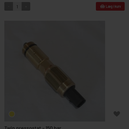
-
+
Læg i kurv
Twin pressostat - 150 bar