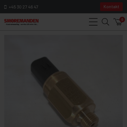
Kontakt
+45 30 27 46 47
0