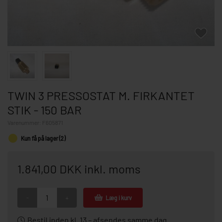
TWIN 3 PRESSOSTAT M. FIRKANTET
STIK - 150 BAR
Varenummer:
F605871
Kun få på lager (2)
1.841,00 DKK inkl. moms
-
+
Læg i kurv
Bestil inden kl. 13 – afsendes samme dag.