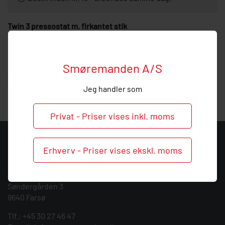
Twin 3 pressostat m. firkantet stik
150 bar.
Hos Smøremanden vil vi meget gerne hjælpe med
Smøremanden A/S
vejledning, så
kontakt
os endelig ved behov og spørgsmål
til denne pressostat.
Jeg handler som
Privat - Priser vises inkl. moms
KONTAKT
Erhverv - Priser vises ekskl. moms
Smøremanden A/S
CVR: 39683717
Søndergården 3
9640 Farsø
Tlf.:
+45 30 27 46 47