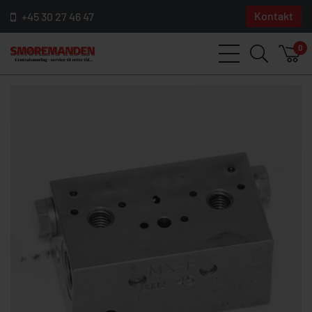
Kontakt
+45 30 27 46 47
0