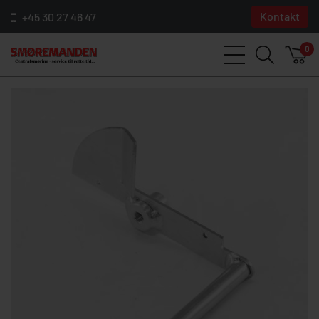
Kontakt
+45 30 27 46 47
0