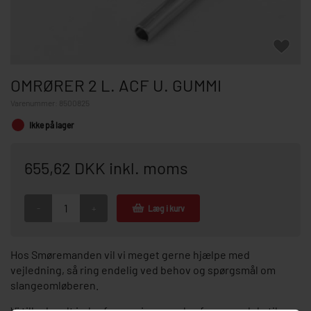
OMRØRER 2 L. ACF U. GUMMI
Varenummer:
8500825
Ikke på lager
655,62 DKK inkl. moms
-
+
Læg i kurv
Hos Smøremanden vil vi meget gerne hjælpe med
vejledning, så ring endelig ved behov og spørgsmål om
slangeomløberen.
Vi tilbyder alt indenfor service og salg af reservedele til