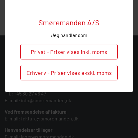
smøresystemer og kan give dig en kompetent rådgivning
indenfor montering og service af centralsmøring.
Smøremanden A/S
Jeg handler som
KONTAKT
Privat - Priser vises inkl. moms
Smøremanden A/S
CVR: 39683717
Erhverv - Priser vises ekskl. moms
Søndergården 3
9640 Farsø
Tlf.:
+45 30 27 46 47
E-mail:
info@smoremanden.dk
Ved fremsendelse af faktura
E-mail:
faktura@smoremanden.dk
Henvendelser til lager
E-mail:
lager@smoremanden.dk