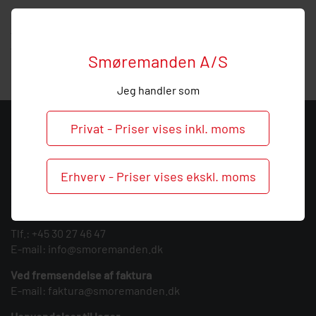
Hos Smøremanden vil vi meget gerne hjælpe med
vejledning, så
kontakt
os endelig ved behov og spørgsmål
til denne Beka fordelerbro.
Smøremanden A/S
Jeg handler som
Privat - Priser vises inkl. moms
KONTAKT
Smøremanden A/S
Erhverv - Priser vises ekskl. moms
CVR: 39683717
Søndergården 3
9640 Farsø
Tlf.:
+45 30 27 46 47
E-mail:
info@smoremanden.dk
Ved fremsendelse af faktura
E-mail:
faktura@smoremanden.dk