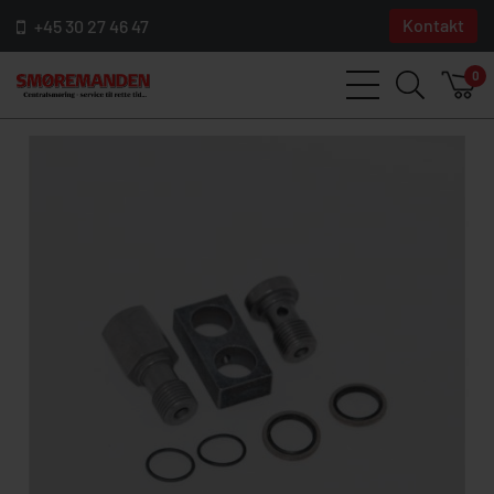
Kontakt
+45 30 27 46 47
0