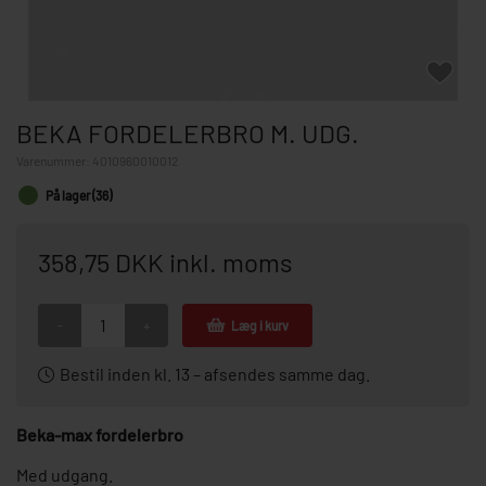
BEKA FORDELERBRO M. UDG.
Varenummer:
4010960010012
På lager (36)
358,75 DKK inkl. moms
-
+
Læg i kurv
Bestil inden kl. 13 – afsendes samme dag.
Beka-max fordelerbro
Med udgang.