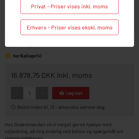
Privat - Priser vises inkl. moms
Erhverv - Priser vises ekskl. moms
G3 PUMPE 90-240V
Varenummer:
96G013
Kun få på lager (4)
16.878,75 DKK inkl. moms
-
+
Læg i kurv
Bestil inden kl. 13 – afsendes samme dag.
Hos Smøremanden vil vi meget gerne hjælpe med
vejledning, så ring endelig ved behov og spørgsmål om
slangeomløberen.