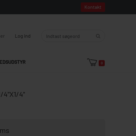
Kontakt
ger
Log ind
EDSUDSTYR
0
4"X1/4"
oms