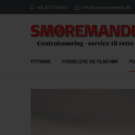
+45 30 27 46 47
info@smoremanden.dk
FITTINGS
FORDELERE OG TILBEHØR
PU