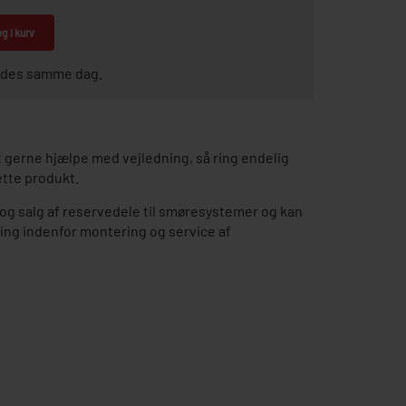
g i kurv
sendes samme dag.
gerne hjælpe med vejledning, så ring endelig
tte produkt.
e og salg af reservedele til smøresystemer og kan
ing indenfor montering og service af