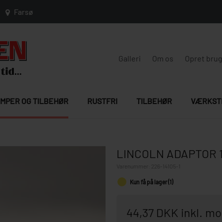
Farsø
Galleri
Om os
Opret bru
MPER OG TILBEHØR
RUSTFRI
TILBEHØR
VÆRKST
LINCOLN ADAPTOR 1/
Varenummer:
226-14105-1
Kun få på lager (1)
44,37 DKK inkl. m