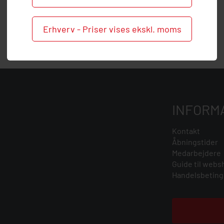
Erhverv - Priser vises ekskl. moms
INFORM
Kontakt
Åbningstider
Medarbejdere
Guide til webs
Handelsbeting