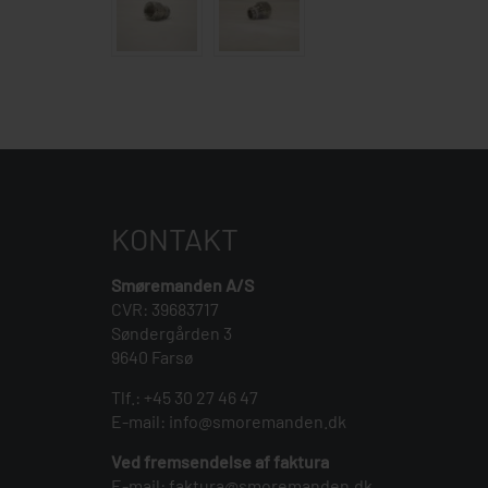
KONTAKT
Smøremanden A/S
CVR: 39683717
Søndergården 3
9640 Farsø
Tlf.:
+45 30 27 46 47
E-mail:
info@smoremanden.dk
Ved fremsendelse af faktura
E-mail:
faktura@smoremanden.dk