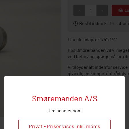
-
+
Læ
Bestil inden kl. 13 – af
Lincoln adaptor 1/4"x1/4"
Hos Smøremanden vil vi meget 
ved behov og spørgsmål om de
Vi tilbyder alt indenfor servic
give dig en kompetent rådgivn
centralsmøring.
Smøremanden A/S
Jeg handler som
Privat - Priser vises inkl. moms