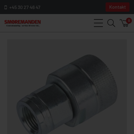
Kontakt
+45 30 27 46 47
0