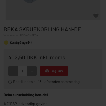
BEKA SKRUEKOBLING HAN-DEL
Varenummer:
HS04-2-IGF04
Kun få på lager (4)
402,50 DKK inkl. moms
-
+
Læg i kurv
Bestil inden kl. 13 – afsendes samme dag.
Beka skruekobling han-del
1/4" BSP indvendigt gevind.