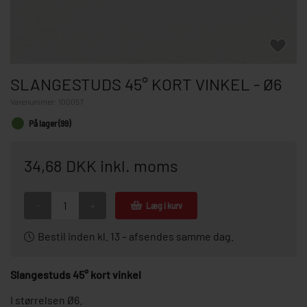
SLANGESTUDS 45° KORT VINKEL - Ø6
Varenummer:
100057
På lager (99)
34,68 DKK inkl. moms
-
+
Læg i kurv
Bestil inden kl. 13 – afsendes samme dag.
Slangestuds 45° kort vinkel
I størrelsen Ø6.