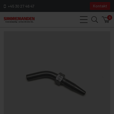
Kontakt
+45 30 27 46 47
0