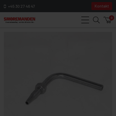
Kontakt
+45 30 27 46 47
0