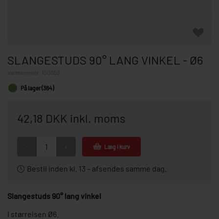
SLANGESTUDS 90° LANG VINKEL - Ø6
Varenummer:
100056
På lager (364)
42,18 DKK inkl. moms
-
+
Læg i kurv
Bestil inden kl. 13 – afsendes samme dag.
Slangestuds 90° lang vinkel
I størrelsen Ø6.