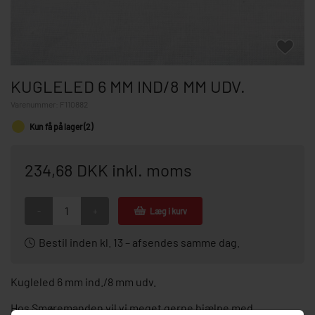
KUGLELED 6 MM IND/8 MM UDV.
Varenummer:
F110882
Kun få på lager (2)
234,68 DKK inkl. moms
-
+
Læg i kurv
Bestil inden kl. 13 – afsendes samme dag.
Kugleled 6 mm ind./8 mm udv.
Hos Smøremanden vil vi meget gerne hjælpe med