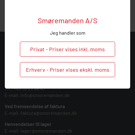
vejledning, så ring endelig ved behov og spørgsmål til dette
produkt.
Smøremanden A/S
Jeg handler som
KONTAKT
Privat - Priser vises inkl. moms
Smøremanden A/S
CVR: 39683717
Erhverv - Priser vises ekskl. moms
Søndergården 3
9640 Farsø
Tlf.:
+45 30 27 46 47
E-mail:
info@smoremanden.dk
Ved fremsendelse af faktura
E-mail:
faktura@smoremanden.dk
Henvendelser til lager
E-mail:
lager@smoremanden.dk