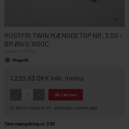
RUSTFRI TWIN MÆNGDETOP NR. 3 SS -
BR Ø6/0,1500C
Varenummer:
F112525
På lager (6)
1.220,93 DKK inkl. moms
-
+
Læg i kurv
Bestil inden kl. 13 – afsendes samme dag.
Twin mængdetop nr. 3 SS