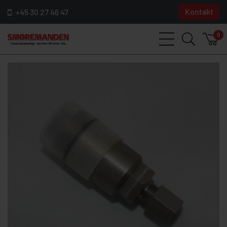
Kontakt
+45 30 27 46 47
0