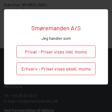
Størrelse: BR Ø6/0,1500c
I rustfrit stål
Hos Smøremanden vil vi meget gerne hjælpe med
vejledning, så
ring
endelig ved behov og spørgsmål til
Smøremanden A/S
denne mængdetop.
Jeg handler som
Privat - Priser vises inkl. moms
KONTAKT
Erhverv - Priser vises ekskl. moms
Smøremanden A/S
CVR: 39683717
Søndergården 3
9640 Farsø
Tlf.:
+45 30 27 46 47
E-mail:
info@smoremanden.dk
Ved fremsendelse af faktura