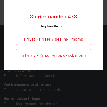
vejledning, så ring endelig ved behov og spørgsmål til dette
produkt.
Smøremanden A/S
Jeg handler som
KONTAKT
Privat - Priser vises inkl. moms
Smøremanden A/S
CVR: 39683717
Erhverv - Priser vises ekskl. moms
Søndergården 3
9640 Farsø
Tlf.:
+45 30 27 46 47
E-mail:
info@smoremanden.dk
Ved fremsendelse af faktura
E-mail:
faktura@smoremanden.dk
Henvendelser til lager
E-mail:
lager@smoremanden.dk