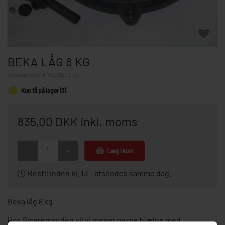
BEKA LÅG 8 KG
Varenummer:
FMZ00503-01
Kun få på lager (3)
835,00 DKK inkl. moms
-
+
Læg i kurv
Bestil inden kl. 13 – afsendes samme dag.
Beka låg 8 kg
Hos Smøremanden vil vi meget gerne hjælpe med