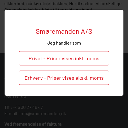
sikkerhed, når køretøjet bakkes. Hertil sælger vi forskellige
Greensight kabler, både til top/side og bund.
Vi vil meget gerne hjælpe ved spørgsmål og ved behov for
vejledning. Så
kontakt
os endelig, hvis vi kan hjælpe dig
Smøremanden A/S
med disse produkter.
Jeg handler som
Privat - Priser vises inkl. moms
KONTAKT
Erhverv - Priser vises ekskl. moms
Smøremanden A/S
CVR: 39683717
Søndergården 3
9640 Farsø
Tlf.:
+45 30 27 46 47
E-mail:
info@smoremanden.dk
Ved fremsendelse af faktura