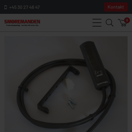
Kontakt
+45 30 27 46 47
0