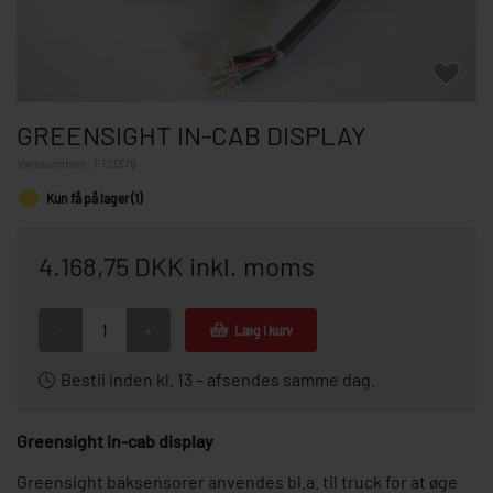
GREENSIGHT IN-CAB DISPLAY
Varenummer:
F121379
Kun få på lager (1)
4.168,75 DKK inkl. moms
-
+
Læg i kurv
Bestil inden kl. 13 – afsendes samme dag.
Greensight in-cab display
Greensight baksensorer anvendes bl.a. til truck for at øge