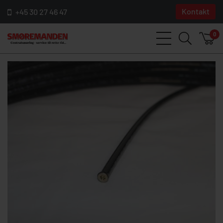
Kontakt
+45 30 27 46 47
0