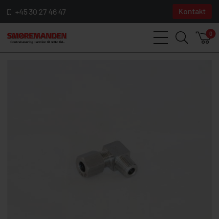
Kontakt
+45 30 27 46 47
0