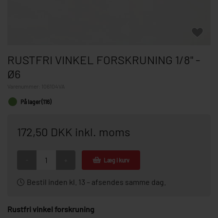
RUSTFRI VINKEL FORSKRUNING 1/8" -
Ø6
Varenummer:
106104VA
På lager (116)
172,50 DKK inkl. moms
-
+
Læg i kurv
Bestil inden kl. 13 – afsendes samme dag.
Rustfri vinkel forskruning