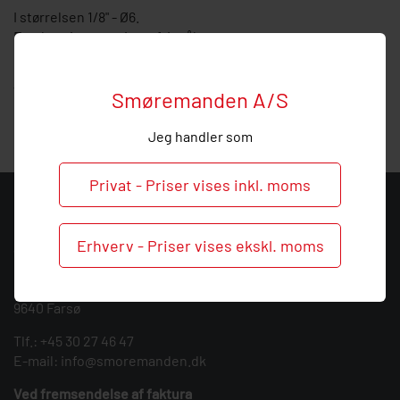
I størrelsen 1/8" - Ø6.
Forskruningen er i rustfri stål.
Hos Smøremanden vil vi meget gerne hjælpe med
vejledning, så
ring
endelig ved behov og spørgsmål til
Smøremanden A/S
denne vinkel forskruning.
Jeg handler som
Privat - Priser vises inkl. moms
KONTAKT
Erhverv - Priser vises ekskl. moms
Smøremanden A/S
CVR: 39683717
Søndergården 3
9640 Farsø
Tlf.:
+45 30 27 46 47
E-mail:
info@smoremanden.dk
Ved fremsendelse af faktura