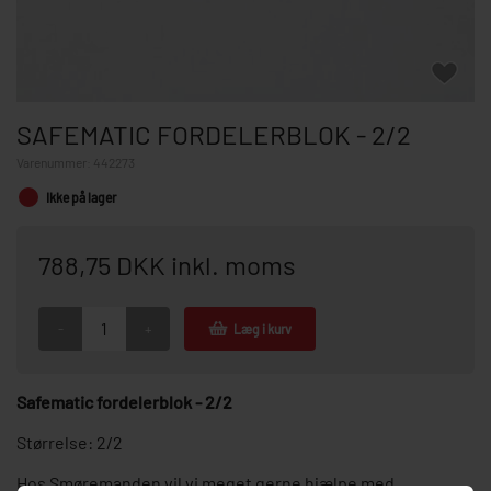
SAFEMATIC FORDELERBLOK - 2/2
Varenummer:
442273
Ikke på lager
788,75 DKK inkl. moms
-
+
Læg i kurv
Safematic fordelerblok - 2/2
Størrelse: 2/2
Hos Smøremanden vil vi meget gerne hjælpe med