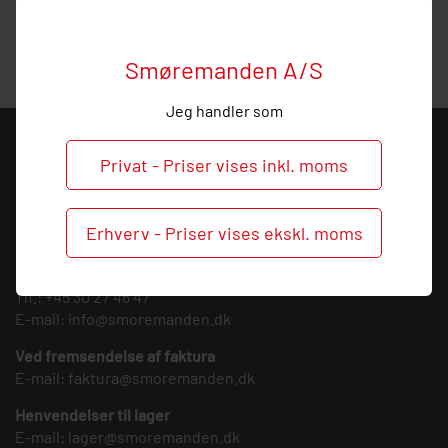
vejledning, så
ring
endelig ved behov og spørgsmål til
denne fordelerblok.
Smøremanden A/S
Jeg handler som
KONTAKT
Privat - Priser vises inkl. moms
Smøremanden A/S
CVR: 39683717
Erhverv - Priser vises ekskl. moms
Søndergården 3
9640 Farsø
Tlf.:
+45 30 27 46 47
E-mail:
info@smoremanden.dk
Ved fremsendelse af faktura
E-mail:
faktura@smoremanden.dk
Henvendelser til lager
E-mail:
lager@smoremanden.dk