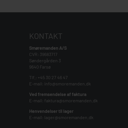
KONTAKT
Smøremanden A/S
CVR: 39683717
Søndergården 3
9640 Farsø
Tlf.:
+45 30 27 46 47
E-mail:
info@smoremanden.dk
Ved fremsendelse af faktura
E-mail:
faktura@smoremanden.dk
Henvendelser til lager
E-mail:
lager@smoremanden.dk