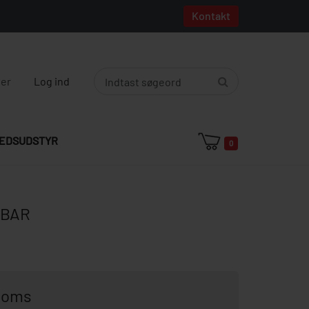
Kontakt
ger
Log ind
EDSUDSTYR
0
 BAR
 moms