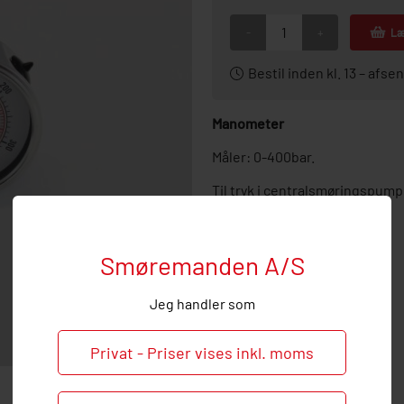
-
+
Læ
Bestil inden kl. 13 – af
Manometer
Måler: 0-400bar.
Til tryk i centralsmøringspum
Smøremanden A/S
Jeg handler som
Privat - Priser vises inkl. moms