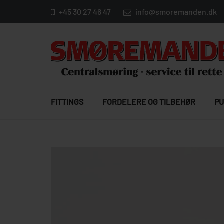
+45 30 27 46 47
info@smoremanden.dk
FITTINGS
FORDELERE OG TILBEHØR
PU