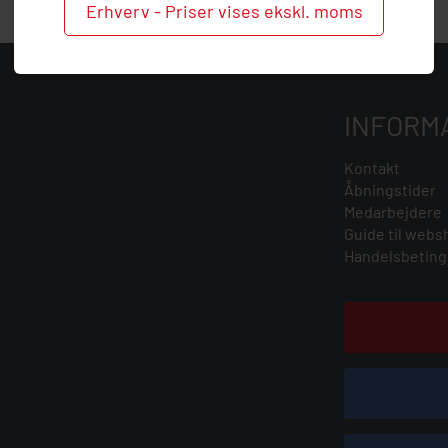
Erhverv - Priser vises ekskl. moms
INFORM
Kontakt
Åbningstider
Medarbejdere
Guide til webs
Handelsbeting