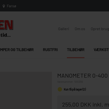
Farsø
Galleri
Om os
Opret bru
MPER OG TILBEHØR
RUSTFRI
TILBEHØR
VÆRKST
MANOMETER 0-400
Varenummer:
100255
Kun få på lager (2)
255,00 DKK inkl.