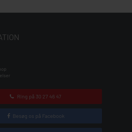
ATION
hop
elser
Ring på 30 27 46 47
Besøg os på Facebook