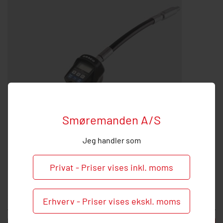
Smøremanden A/S
Jeg handler som
Privat - Priser vises inkl. moms
Oliehåndtag
3.689,37 DKK inkl. moms
Erhverv - Priser vises ekskl. moms