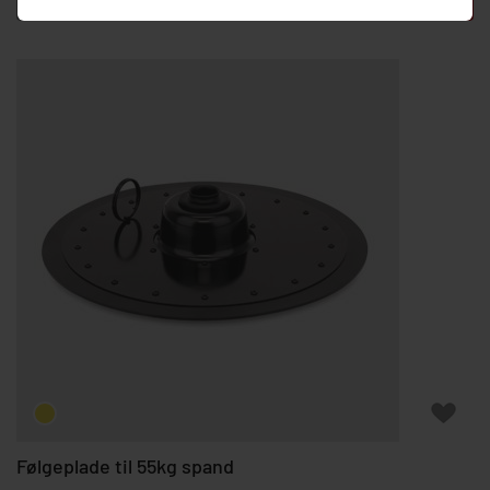
-
+
Læg i kurv
Følgeplade til 55kg spand