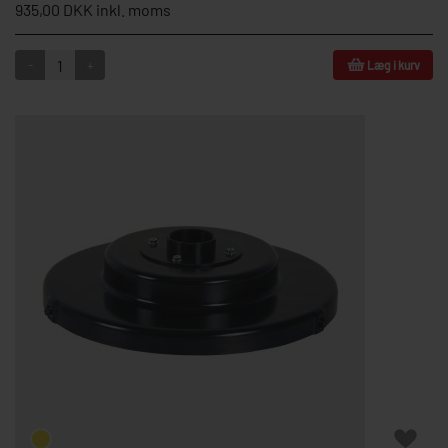
935,00 DKK inkl. moms
-
+
Læg i kurv