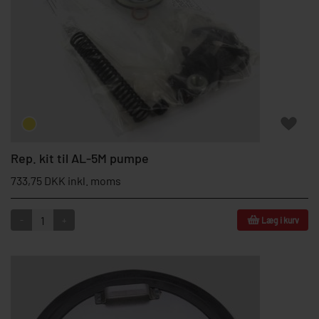
Rep. kit til AL-5M pumpe
733,75 DKK inkl. moms
-
+
Læg i kurv