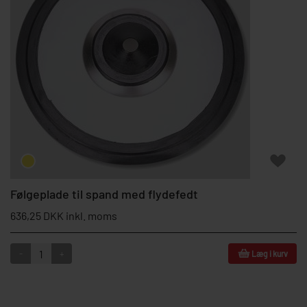
Følgeplade til spand med flydefedt
636,25 DKK inkl. moms
-
+
Læg i kurv