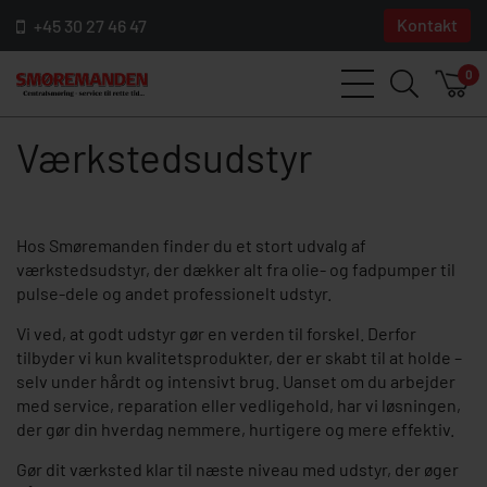
Kontakt
+45 30 27 46 47
0
Værkstedsudstyr
Hos Smøremanden finder du et stort udvalg af
værkstedsudstyr, der dækker alt fra olie- og fadpumper til
pulse-dele og andet professionelt udstyr.
Vi ved, at godt udstyr gør en verden til forskel. Derfor
tilbyder vi kun kvalitetsprodukter, der er skabt til at holde –
selv under hårdt og intensivt brug. Uanset om du arbejder
med service, reparation eller vedligehold, har vi løsningen,
der gør din hverdag nemmere, hurtigere og mere effektiv.
Gør dit værksted klar til næste niveau med udstyr, der øger